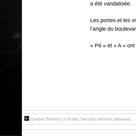
a été vandalisée.
Les portes et les v
l’angle du bouleva
« P6 » et « A » ont
Québec Ministry of Public Security vehicles attacked