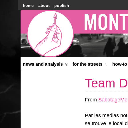
home
about
publish
Montréal
Counter-
information
news and analysis
for the streets
how-to
Team De
From
SabotageMe
Par les medias nou
se trouve le local